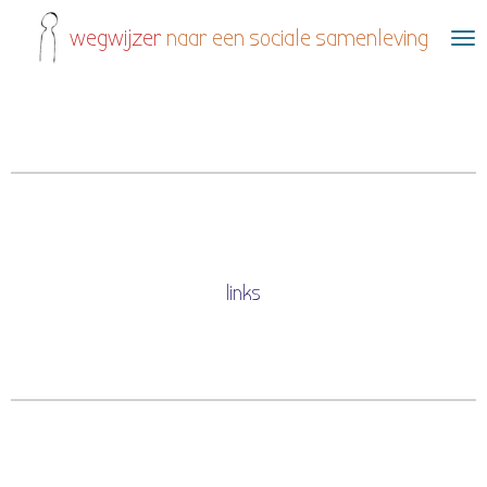
Ga
wegwijzer
naar een sociale samenleving
direct
naar
de
hoofdinhoud
links