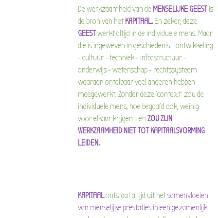
De werkzaamheid van de
MENSELIJKE GEEST
is
de bron van het
KAPITAAL.
En zeker, deze
GEEST
werkt altijd in de individuele mens. Maar
die is ingeweven in geschiedenis - ontwikkeling
- cultuur - techniek - infrastructuur -
onderwijs - wetenschap - rechtssysteem
waaraan ontelbaar veel anderen hebben
meegewerkt. Zonder deze 'context' zou de
individuele mens, hoe begaafd ook, weinig
voor elkaar krijgen - en
ZOU ZIJN
WERKZAAMHEID NIET TOT KAPITAALSVORMING
LEIDEN.
KAPITAAL
ontstaat altijd uit het
samenvloeien
van menselijke prestaties in een gezamenlijk