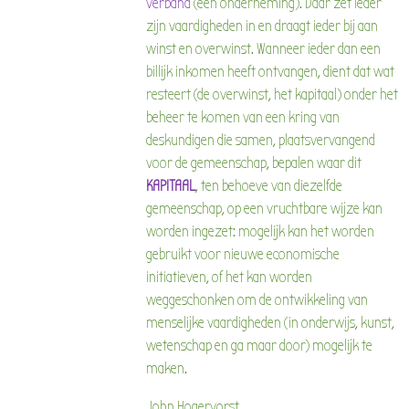
verband
(een onderneming). Daar zet ieder
zijn vaardigheden in en draagt ieder bij aan
winst en overwinst. Wanneer ieder dan een
billijk inkomen heeft ontvangen, dient dat wat
resteert (de overwinst, het kapitaal) onder het
beheer te komen van een kring van
deskundigen die samen, plaatsvervangend
voor de gemeenschap, bepalen waar dit
KAPITAAL
, ten behoeve van diezelfde
gemeenschap, op een vruchtbare wijze kan
worden ingezet: mogelijk kan het worden
gebruikt voor nieuwe economische
initiatieven, of het kan worden
weggeschonken om de ontwikkeling van
menselijke vaardigheden (in onderwijs, kunst,
wetenschap en ga maar door) mogelijk te
maken.
John Hogervorst