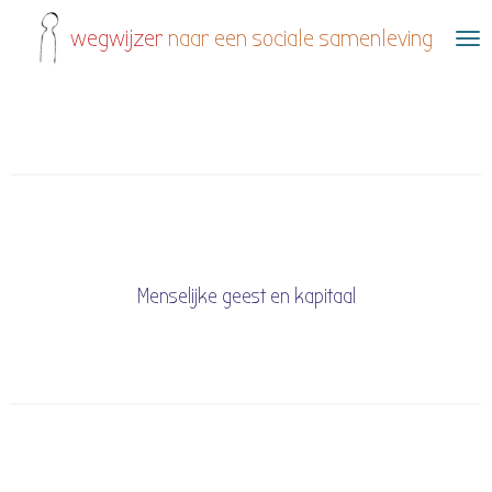
Ga
wegwijzer
naar een sociale samenleving
direct
naar
de
hoofdinhoud
Menselijke geest en kapitaal