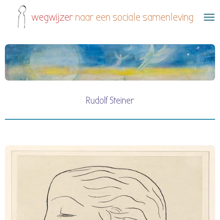
Ga
wegwijzer
naar een sociale samenleving
direct
naar
de
hoofdinhoud
Rudolf Steiner