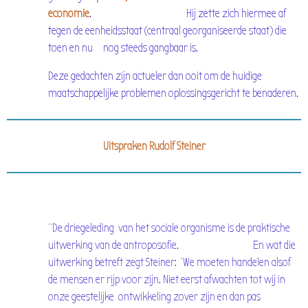
economie
. Hij zette zich hiermee af
tegen de eenheidsstaat (centraal georganiseerde staat) die
toen en nu nog steeds gangbaar is.
Deze gedachten zijn actueler dan ooit om de huidige
maatschappelijke problemen oplossingsgericht te benaderen.
Uitspraken Rudolf Steiner
"De
driegeleding van het sociale organisme is de praktische
uitwerking van de antroposofie.
En wat die
uitwer
king betreft zegt Steiner: ‘We moeten handelen alsof
de mensen er rijp
voor zijn. Niet eerst afwachten tot wij in
onze geestelijke ontwikkeling zover zijn en dan
pas