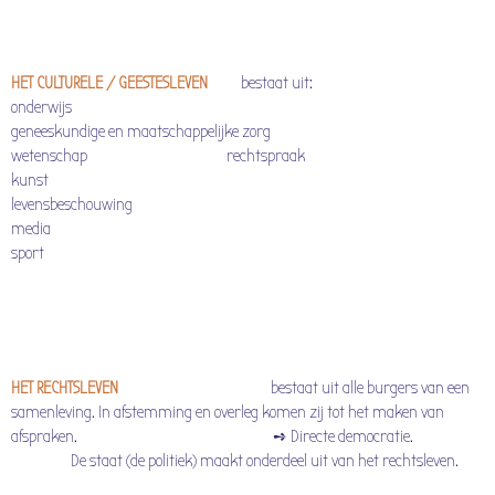
HET CULTURELE / GEESTESLEVEN
bestaat uit:
onderwijs
geneeskundige en maatschappelijke zorg
wetenschap rechtspraak
kunst
levensbeschouwing
media
sport
HET RECHTSLEVEN
bestaat uit alle burgers van een
samenleving. In afstemming en overleg komen zij tot het maken van
afspraken. ➺ Directe democratie.
De staat (de politiek) maakt onderdeel uit van het rechtsleven.