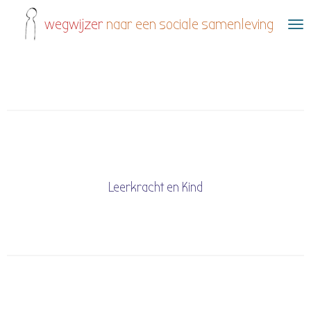
Ga
wegwijzer
naar een sociale samenleving
direct
naar
de
hoofdinhoud
Leerkracht en Kind