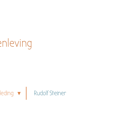
enleving
leding
Rudolf Steiner