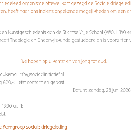
driegeleed organisme oftewel kort gezegd de Sociale driegeleding
even, heeft naar ons inziens ongekende mogelijkheden om een 
en kunstgeschiedenis aan de Stichtse Vrije School (VWO, HAVO en 
eeft Theologie en Onderwijskunde gestudeerd en is voorzitter v
We hopen op u komst en van jong tot oud.
oukema: info@sociaalinitiatief.nl
ag €20,-) liefst contant en gepast
m: zondag, 28 juni 2026
 aanvang 
7:00 uur [inloop vanaf 13:30 uur
ist.
. de Kerngroep sociale driegeleding