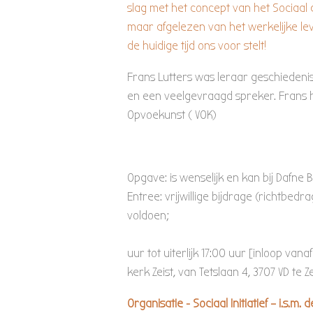
slag met het concept van het Sociaal 
maar afgelezen van het werkelijke l
de huidige tijd ons voor stelt!
Frans Lutters was leraar geschiedenis 
en een veelgevraagd spreker. Frans h
Opvoekunst ( VOK)
Opgave: is wenselijk en kan bij Dafne B
Entree: vrijwillige bijdrage (richtbedr
voldoen; Datu
Tijd:
uur tot uiterlijk 1
kerk Zeist, van Tetslaan 4, 3707 VD te Ze
Organisatie - Sociaal Initiatief – i.s.m