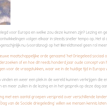
elegd voor Europa en welke zou deze kunnen zijn? Lezing en g
 ontwikkelingen volgen elkaar in steeds sneller tempo op. Het al
enschijnlijk nu (vooralsnog) op het Wereldtoneel geen rol meer
 nieuwe maatschappelijke orde genaamd ‘het Driegeleed sociaal o
derzoeken of en hoe dit reeds honderd jaar oude concept van h
en voor de vraagstukken, waar we in de huidige tijd in Europa 
vinden en weer een plek in de wereld kunnen verkrijgen die er
en meer zullen in de lezing en in het gesprek op deze dag aa
g met een aantal groepen verspreid over verschillende landen 
e ́Dag van de Sociale driegeleding’ willen we mensen kennis late