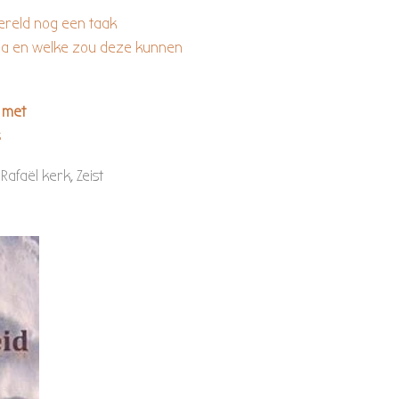
 nog een taak
welke zou deze kunnen
rek met
s
afaël kerk, Zeist