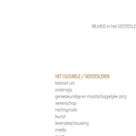
VRIJHEID in het GEESTESLEVEN
HET CULTURELE / GEESTESLEVEN
bestaat uit:
onderwijs
geneeskundige en maatschappelijke zorg
wetenschap
rechtspraak
kunst
levensbeschouwing
media